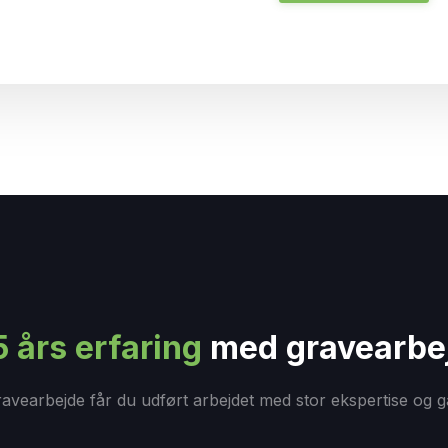
5 års
erfaring
med gravearbe
earbejde får du udført arbejdet med stor ekspertise og gar