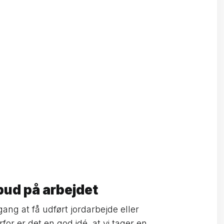
lbud på arbejdet
ang at få udført jordarbejde eller
for er det en god idé, at vi tager en