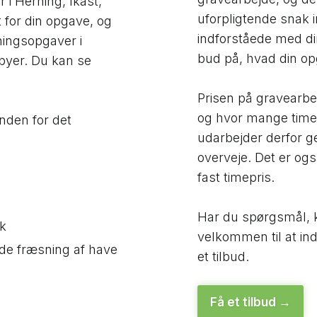
i Herning, Ikast,
uforpligtende snak in
 for din opgave, og
indforståede med di
vningsopgaver i
bud på, hvad din op
 byer. Du kan se
Prisen på gravearbe
og hvor mange timer
inden for det
udarbejder derfor g
overveje. Det er og
fast timepris.
Har du spørgsmål, k
nk
velkommen til at in
nde fræsning af have
et tilbud.
Få et tilbud​ →