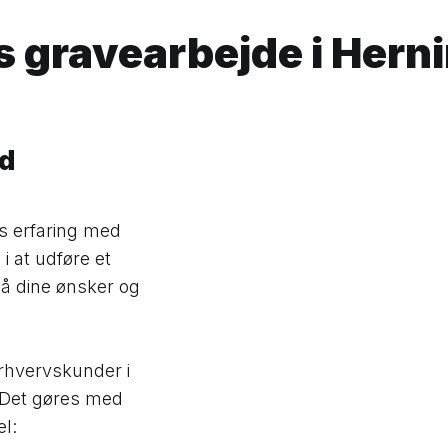
gs gravearbejde i Her
ed
s erfaring med
i at udføre et
på dine ønsker og
erhvervskunder i
 Det gøres med
el: