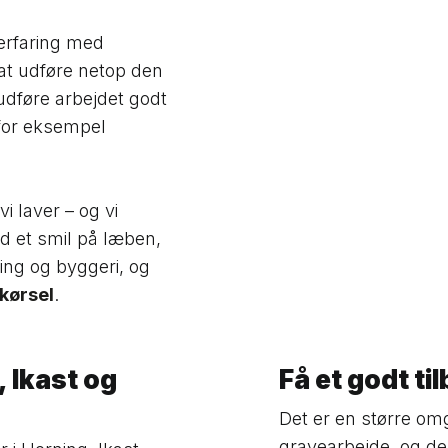
 erfaring med
 at udføre netop den
 udføre arbejdet godt
 for eksempel
i laver – og vi
ed et smil på læben,
ing og byggeri, og
kørsel
.
, Ikast og
Få et godt ti
Det er en større omg
gravearbejde, og der