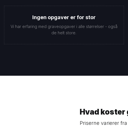
Ingen opgaver er for stor
Vi har erfaring med graveopgaver i alle størrelser - også
de helt store.
Hvad koster
Priserne varierer fr