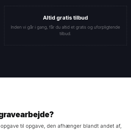
Altid gratis tilbud
Inden vi går i gang, får du altid et gratis og uforpligtende
tilbud.
 gravearbejde?
a opgave til opgave, den afhænger blandt andet af,