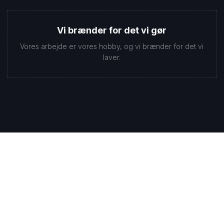
Vi brænder for det vi gør
Vores arbejde er vores hobby, og vi brænder for det vi
laver.