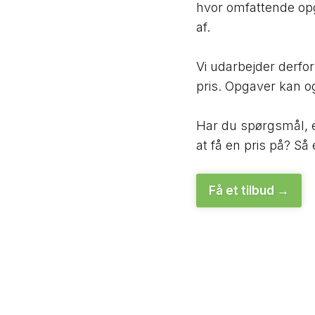
hvor omfattende op
af.
​Vi udarbejder derfo
pris. Opgaver kan o
Har du spørgsmål, e
at få en pris på? Så
Få et tilbud​ →