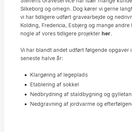
Steffens Graveservice har især mange kunder 
Silkeborg og omegn. Dog kører vi gerne langt
vi har tidligere udført gravearbejde og nedri
Kolding, Fredericia, Esbjerg og mange andre
nogle af vores tidligere projekter
her
.
Vi har blandt andet udført følgende opgaver 
seneste halve år:
​Klargøring af legeplads
​Etablering af sokkel
​Nedbrydning af staldbygning og gylleta
​Nedgravning af jordvarme og efterfølge